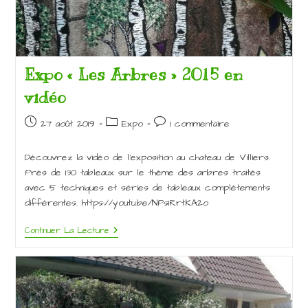
Expo « Les Arbres » 2015 en
vidéo
Publication
Post
Commentaires
27 août 2019
Expo
1 commentaire
publiée :
category:
de
la
Découvrez la vidéo de l’exposition au chateau de Villiers.
publication :
Près de 130 tableaux sur le thème des arbres traités
avec 5 techniques et séries de tableaux complétements
différentes. https://youtu.be/NPs1RrtKA2o
Expo
Continuer La Lecture
« Les
Arbres »
2015
En
Vidéo