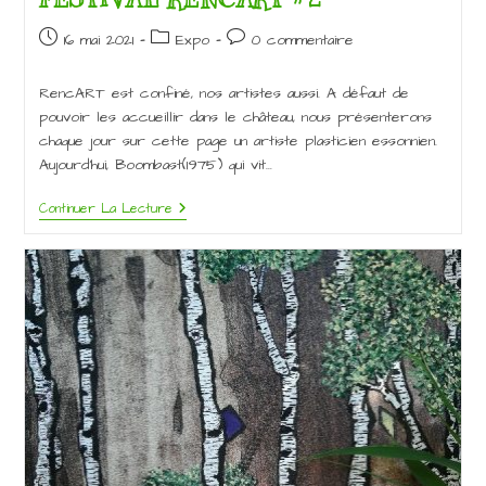
Publication
Post
Commentaires
16 mai 2021
Expo
0 commentaire
publiée :
category:
de
la
RencART est confiné, nos artistes aussi. A défaut de
publication :
pouvoir les accueillir dans le château, nous présenterons
chaque jour sur cette page un artiste plasticien essonnien.
Aujourd’hui, Boombast(1975) qui vit…
FESTIVAL
Continuer La Lecture
RENCART
#2