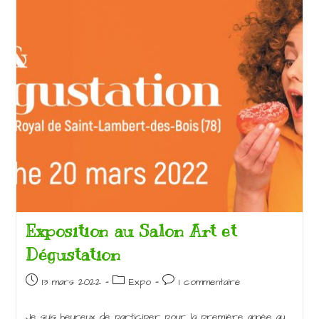
Exposition au Salon Art et
Dégustation
Publication
Post
Commentaires
13 mars 2022
Expo
1 commentaire
publiée :
category:
de
la
Je suis heureux de participer pour la première année au