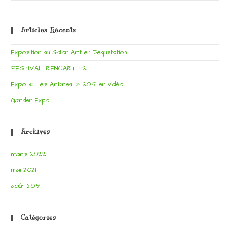
!
Articles Récents
Exposition au Salon Art et Dégustation
FESTIVAL RENCART #2
Expo « Les Arbres » 2015 en vidéo
Garden Expo !
Archives
mars 2022
mai 2021
août 2019
Catégories