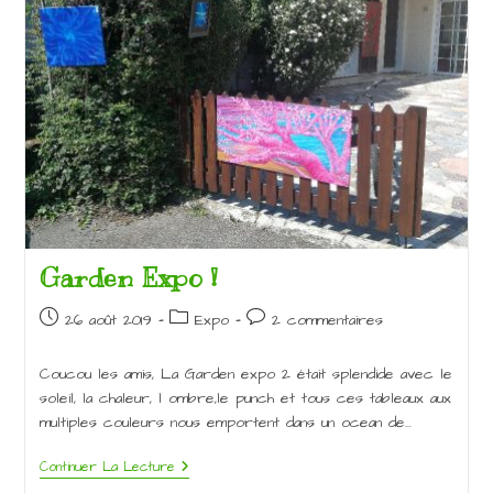
Garden Expo !
Publication
Post
Commentaires
26 août 2019
Expo
2 commentaires
publiée :
category:
de
la
Coucou les amis, La Garden expo 2 était splendide avec le
publication :
soleil, la chaleur, l ombre,le punch et tous ces tableaux aux
multiples couleurs nous emportent dans un ocean de…
Garden
Continuer La Lecture
Expo