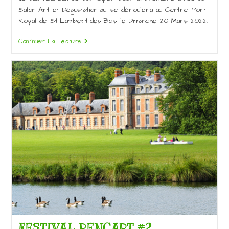
publication :
Salon Art et Dégustation qui se déroulera au Centre Port-
Royal de St-Lambert-des-Bois le Dimanche 20 Mars 2022.
Exposition
Continuer La Lecture
Au
Salon
Art
Et
Dégustation
FESTIVAL RENCART #2