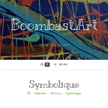
Boombast.Art
FROM THE ROOTS
0
MENU
Symbolique
>
Galeries
>
Arbres
>
Symbolique