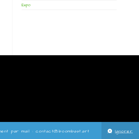
Expo
ent par mail :
contact@boombast.art
Ignorer