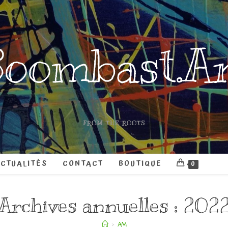
oombast.A
FROM THE ROOTS
CTUALITÉS
CONTACT
BOUTIQUE
0
Archives annuelles : 202
>
AM