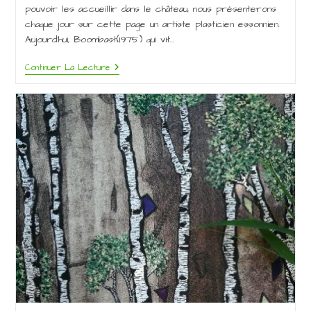
publication :
pouvoir les accueillir dans le château, nous présenterons
chaque jour sur cette page un artiste plasticien essonnien.
Aujourd’hui, Boombast(1975) qui vit…
FESTIVAL
Continuer La Lecture
RENCART
#2