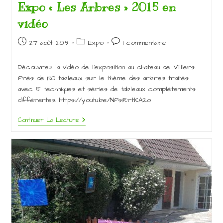
Expo « Les Arbres » 2015 en
vidéo
Publication
Post
Commentaires
27 août 2019
Expo
1 commentaire
publiée :
category:
de
la
Découvrez la vidéo de l’exposition au chateau de Villiers.
publication :
Près de 130 tableaux sur le thème des arbres traités
avec 5 techniques et séries de tableaux complétements
différentes. https://youtu.be/NPs1RrtKA2o
Expo
Continuer La Lecture
« Les
Arbres »
2015
En
Vidéo