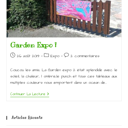
Garden Expo !
Publication
Post
Commentaires
26 août 2019
Expo
2 commentaires
publiée :
category:
de
la
Coucou les amis, La Garden expo 2 était splendide avec le
publication :
soleil, la chaleur, l ombre,le punch et tous ces tableaux aux
multiples couleurs nous emportent dans un ocean de…
Garden
Continuer La Lecture
Expo
!
Articles Récents