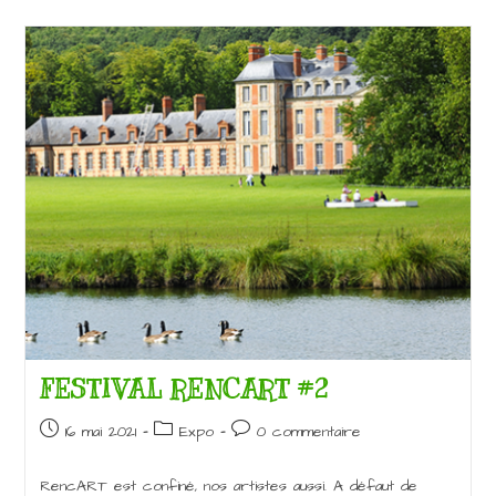
FESTIVAL RENCART #2
Publication
Post
Commentaires
16 mai 2021
Expo
0 commentaire
publiée :
category:
de
la
RencART est confiné, nos artistes aussi. A défaut de