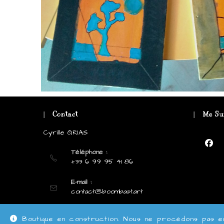
Contact
Me Su
Cyrille GRIAS
Téléphone :
+33 6 99 95 41 86
E-mail :
contact@boombast.art
Boutique en construction. Nous ne procédons pas 