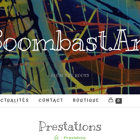
oombast.A
FROM THE ROOTS
CTUALITÉS
CONTACT
BOUTIQUE
0
Prestations
>
Prestations