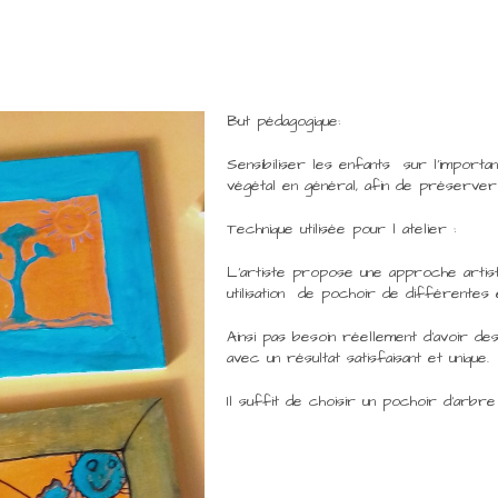
But pédagogique:
Sensibiliser les enfants sur l’impor
végétal en général, afin de préserver l
Technique utilisée pour l atelier :
L’artiste propose une approche artist
utilisation de pochoir de différentes
Ainsi pas besoin réellement d’avoir de
avec un résultat satisfaisant et unique.
Il suffit de choisir un pochoir d’arbr