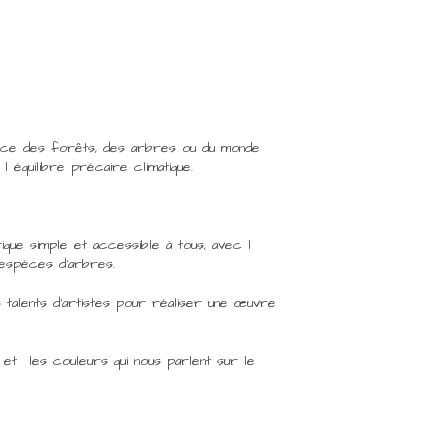
tance des forêts, des arbres ou du monde
 équilibre précaire climatique.
ique simple et accessible à tous, avec l
 espèces d’arbres.
s talents d’artistes pour réaliser une œuvre
e et les couleurs qui nous parlent sur le