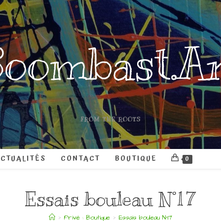
oombast.A
FROM THE ROOTS
CTUALITÉS
CONTACT
BOUTIQUE
0
Essais bouleau N°17
>
Privé : Boutique
>
Essais bouleau N°17