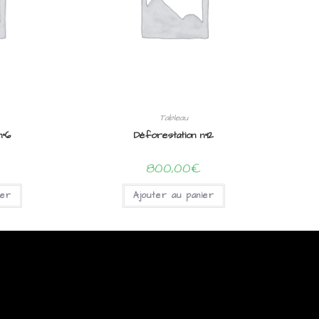
Tableau
n°6
Déforestation n°12
800,00
€
ier
Ajouter au panier