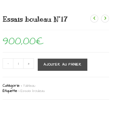
Essais bouleau N°17
900,00
€
quantité
-
+
AJOUTER AU PANIER
de
Essais
bouleau
N°17
Catégorie :
Tableau
Étiquette :
Essais bouleau