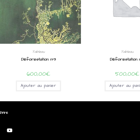
Tableau
Tableau
Déforestation n°3
Déforestation 
600,00
€
500,00
€
Ajouter au panier
Ajouter au pan
ivre