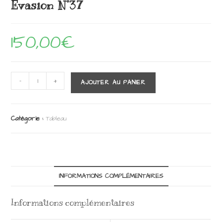
Evasion N°37
150,00
€
quantité
-
+
AJOUTER AU PANIER
de
Evasion
N°37
Catégorie :
Tableau
INFORMATIONS COMPLÉMENTAIRES
Informations complémentaires