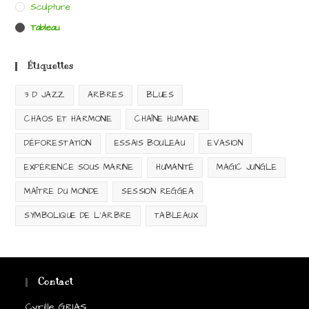
Sculpture
Tableau
Étiquettes
3 D JAZZ
ARBRES
BLUES
CHAOS ET HARMONIE
CHAÎNE HUMAINE
DÉFORESTATION
ESSAIS BOULEAU
EVASION
EXPÉRIENCE SOUS MARINE
HUMANITÉ
MAGIC JUNGLE
MAÎTRE DU MONDE
SESSION REGGEA
SYMBOLIQUE DE L'ARBRE
TABLEAUX
Contact
Cyrille GRIAS