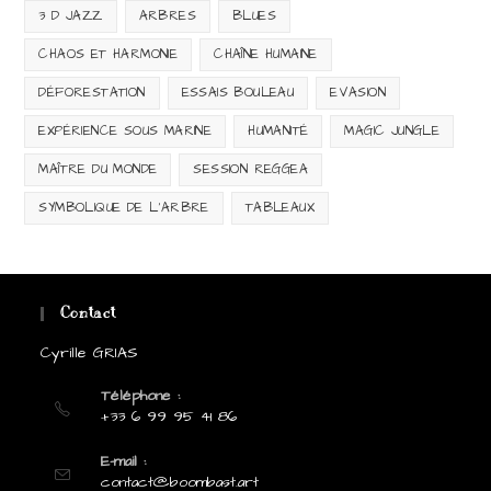
3 D JAZZ
ARBRES
BLUES
CHAOS ET HARMONIE
CHAÎNE HUMAINE
DÉFORESTATION
ESSAIS BOULEAU
EVASION
EXPÉRIENCE SOUS MARINE
HUMANITÉ
MAGIC JUNGLE
MAÎTRE DU MONDE
SESSION REGGEA
SYMBOLIQUE DE L'ARBRE
TABLEAUX
Contact
Cyrille GRIAS
Téléphone :
+33 6 99 95 41 86
E-mail :
S’ouvre
contact@boombast.art