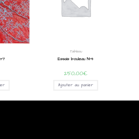
Tableau
n°7
Essais bouleau N°4
250,00
€
ier
Ajouter au panier