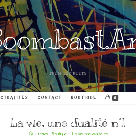
oombast.A
FROM THE ROOTS
CTUALITÉS
CONTACT
BOUTIQUE
0
La vie, une dualité n°1
>
Privé : Boutique
>
La vie, une dualité n°1