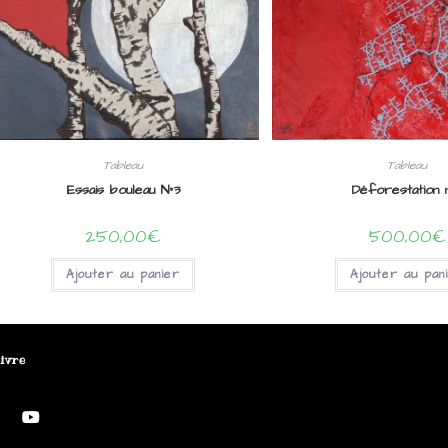
Tableau
Tableau
Essais bouleau N°3
Déforestation 
250,00
€
500,00
€
Ajouter au panier
Ajouter au pan
ivre