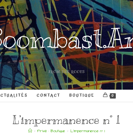
oombast.A
FROM THE ROOTS
CTUALITÉS
CONTACT
BOUTIQUE
0
L’impermanence n° 1
>
Privé : Boutique
>
L’impermanence n° 1