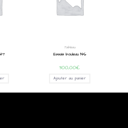
Tableau
N°7
Essais bouleau N°6
300,00
€
ier
Ajouter au panier