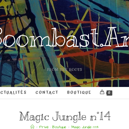
oombast.A
FROM THE ROOTS
CTUALITÉS
CONTACT
BOUTIQUE
0
Magic Jungle n°14
>
Privé : Boutique
>
Magic Jungle n°14