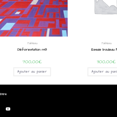
Tableau
Tableau
Déforestation n°8
Essais bouleau 
700,00
€
300,00
€
Ajouter au panier
Ajouter au pan
ivre