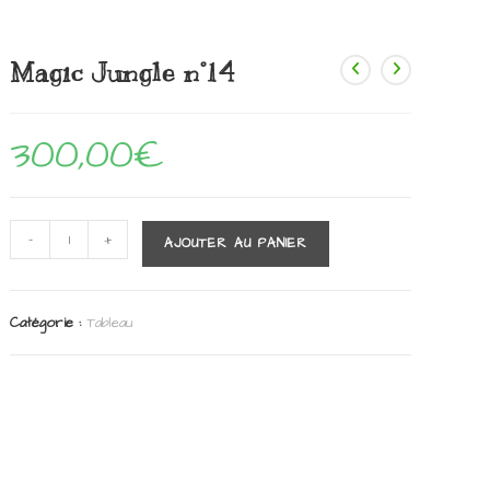
Magic Jungle n°14
300,00
€
quantité
-
+
AJOUTER AU PANIER
de
Magic
Jungle
n°14
Catégorie :
Tableau