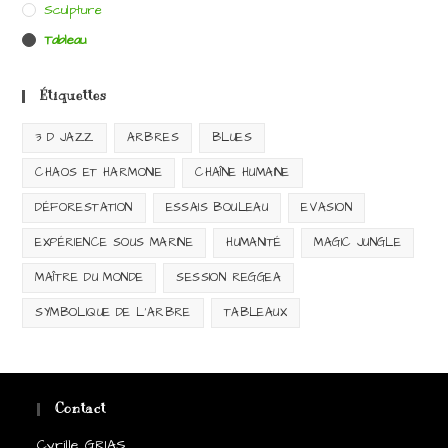
Sculpture
Tableau
Étiquettes
3 D JAZZ
ARBRES
BLUES
CHAOS ET HARMONIE
CHAÎNE HUMAINE
DÉFORESTATION
ESSAIS BOULEAU
EVASION
EXPÉRIENCE SOUS MARINE
HUMANITÉ
MAGIC JUNGLE
MAÎTRE DU MONDE
SESSION REGGEA
SYMBOLIQUE DE L'ARBRE
TABLEAUX
Contact
Cyrille GRIAS