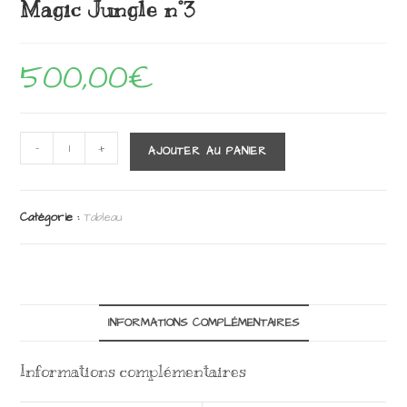
Magic Jungle n°3
500,00
€
quantité
-
+
AJOUTER AU PANIER
de
Magic
Jungle
n°3
Catégorie :
Tableau
INFORMATIONS COMPLÉMENTAIRES
Informations complémentaires