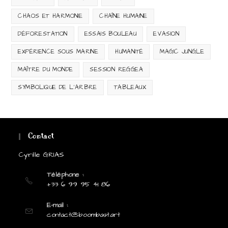
CHAOS ET HARMONIE
CHAÎNE HUMAINE
DÉFORESTATION
ESSAIS BOULEAU
EVASION
EXPÉRIENCE SOUS MARINE
HUMANITÉ
MAGIC JUNGLE
MAÎTRE DU MONDE
SESSION REGGEA
SYMBOLIQUE DE L'ARBRE
TABLEAUX
Contact
Cyrille GRIAS
Téléphone :
+33 6 99 95 41 86
E-mail :
S’ouvre
contact@boombast.art
dans