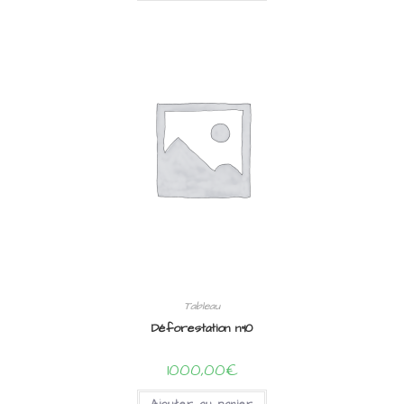
Tableau
Déforestation n°10
1000,00
€