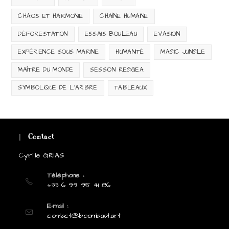
CHAOS ET HARMONIE
CHAÎNE HUMAINE
DÉFORESTATION
ESSAIS BOULEAU
EVASION
EXPÉRIENCE SOUS MARINE
HUMANITÉ
MAGIC JUNGLE
MAÎTRE DU MONDE
SESSION REGGEA
SYMBOLIQUE DE L'ARBRE
TABLEAUX
Contact
Cyrille GRIAS
Téléphone :
+33 6 99 95 41 86
E-mail :
S’ouvre
contact@boombast.art
dans